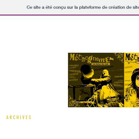
Ce site a été conçu sur la plateforme de création de sit
B I E N V E N U E
C I E. K A R K O M
C R É A T I O N S
A T E L I E R S & P É D A G O G I E
G A L E R I E / A C T U S
A R C H I V E S
C O N T A C T