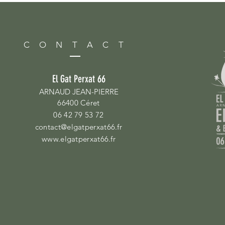
C O N T A C T
El Gat Perxat 66
ARNAUD JEAN-PIERRE
66400 Céret
06 42 79 53 72
contact@elgatperxat66.fr
www.elgatperxat66.fr